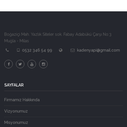
Boğaziçi Mah. Yazlık Siteler sok. Fabay Adabükü Çarşı No:3
Muğla - Milas
0532 346 54 99
kadenyapi@gmail.com
SAYFALAR
Firmamız Hakkında
Vizyonumuz
Misyonumuz