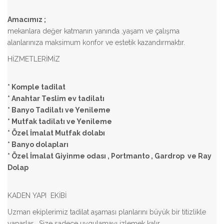
Amacımız ;
mekanlara değer katmanın yanında ,yaşam ve çalışma
alanlarınıza maksimum konfor ve estetik kazandırmaktır.
HİZMETLERİMİZ
* Komple tadilat
*
Anahtar Teslim ev tadilatı
* Banyo Tadilatı ve Yenileme
*
Mutfak tadilatı ve Yenileme
* Özel İmalat Mutfak dolabı
* Banyo dolapları
* Özel İmalat Giyinme odası , Portmanto , Gardrop ve Ray
Dolap
KADEN YAPI EKİBİ
Uzman ekiplerimiz tadilat aşaması planlarını büyük bir titizlikle
yaparlar . Size sadece uygulamayı izlemek kalır.