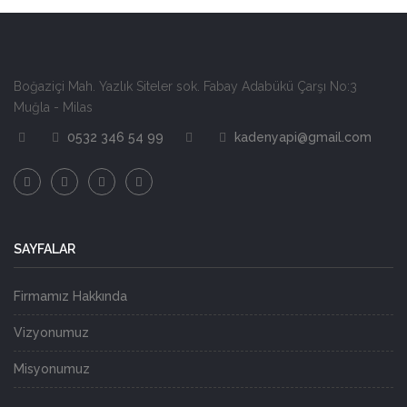
Boğaziçi Mah. Yazlık Siteler sok. Fabay Adabükü Çarşı No:3
Muğla - Milas
0532 346 54 99
kadenyapi@gmail.com
SAYFALAR
Firmamız Hakkında
Vizyonumuz
Misyonumuz