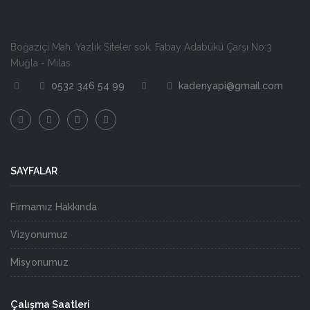
Boğaziçi Mah. Yazlık Siteler sok. Fabay Adabükü Çarşı No:3
Muğla - Milas
0532 346 54 99
kadenyapi@gmail.com
SAYFALAR
Firmamız Hakkında
Vizyonumuz
Misyonumuz
Çalışma Saatleri