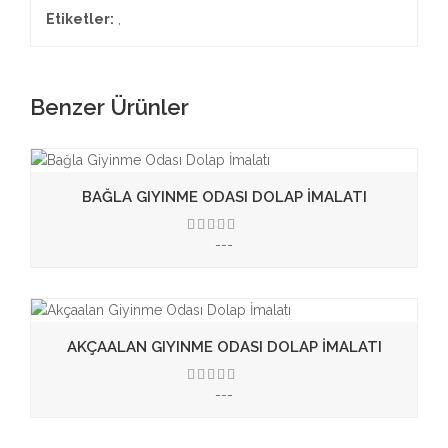
Etiketler:
,
Benzer Ürünler
BAĞLA GIYINME ODASI DOLAP İMALATI
---
3.50
AKÇAALAN GIYINME ODASI DOLAP İMALATI
---
3.50