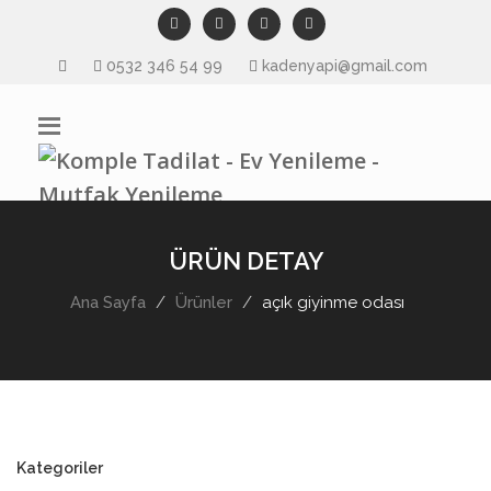
0532 346 54 99
kadenyapi@gmail.com
ÜRÜN DETAY
Ana Sayfa
Ürünler
açık giyinme odası
Kategoriler