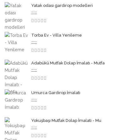
Yatak odası gardırop modelleri
---
3.50
Torba Ev - Villa Yenileme
---
3.50
Adabükü Mutfak Dolap İmalatı - Mutfa
---
3.50
Umurca Gardırop İmalatı
---
3.50
Yokuşbaşı Mutfak Dolap İmalatı - Mu
---