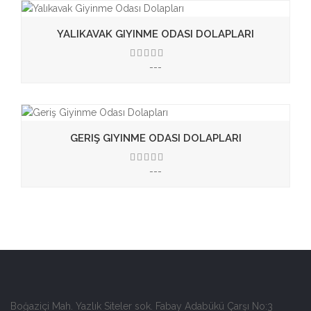
YALIKAVAK GIYINME ODASI DOLAPLARI
---
3.50
GERIŞ GIYINME ODASI DOLAPLARI
---
3.50
Boğaziçi Mah. Yazlık Siteler sok. Fabay Adabükü Çarşı No:3