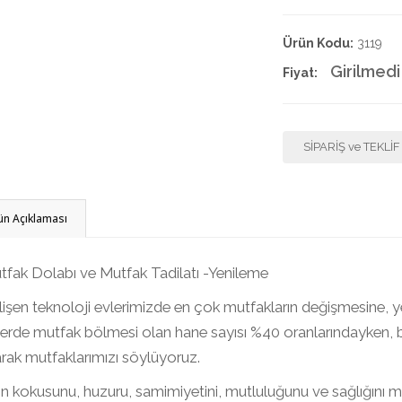
4.50
Ürün Kodu:
3119
Girilmedi
Fiyat:
SİPARİŞ ve TEKLİ
ün Açıklaması
tfak Dolabı ve Mutfak Tadilatı -Yenileme
işen teknoloji evlerimizde en çok mutfakların değişmesine, y
lerde mutfak bölmesi olan hane sayısı %40 oranlarındayken, 
rak mutfaklarımızı söylüyoruz.
n kokusunu, huzuru, samimiyetini, mutluluğunu ve sağlığını mu