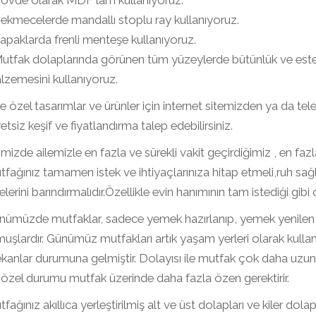
Gövde olarak MDF lam kullanıyoruz.
Çekmecelerde mandallı stoplu ray kullanıyoruz.
apaklarda frenli menteşe kullanıyoruz.
Mutfak dolaplarında görünen tüm yüzeylerde bütünlük ve estet
lzemesini kullanıyoruz.
e özel tasarımlar ve ürünler için internet sitemizden ya da telef
etsiz keşif ve fiyatlandırma talep edebilirsiniz.
mizde ailemizle en fazla ve sürekli vakit geçirdiğimiz , en faz
fağınız tamamen istek ve ihtiyaçlarınıza hitap etmeli,ruh sağl
lerini barındırmalıdır.Özellikle evin hanımının tam istediği gibi o
nümüzde mutfaklar, sadece yemek hazırlanıp, yemek yenilen y
uşlardır. Günümüz mutfakları artık yaşam yerleri olarak kullanı
kanlar durumuna gelmiştir. Dolayısı ile mutfak çok daha uzu
özel durumu mutfak üzerinde daha fazla özen gerektirir.
fağınız akıllıca yerleştirilmiş alt ve üst dolapları ve kiler dolap