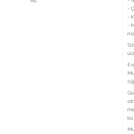
- 
- 
- K
- 
ma
Siz
ücr
Evi
Mut
öğe
Gü
olm
me
bu 
Mut