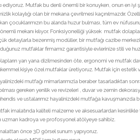
ı ediyoruz. Mutfak bu denli önemli bir konuyken, onun en iyi şe
izlik kolaylığı olan bir mekana çevrilmesi kaçınılmazdır. Özell
ıkan çocuklarımızın bu alanda huzur bulması, tüm ev nüfusunu
önemli mekanı kılıyor. Fonksiyonelliği yüksek mutfak dolaplarım
ük detaylarla bezenmiş modüller, bir mutfağı cazibe merkezi ha
duğunuz mutfaklar firmamız garantisiyle evlerinize stili ve huz
apların yan yana dizilmesinden öte, ergonomi ve mutfak davra
emmel kişiye özel mutfaklar üretiyoruz. Mutfak için estetik 
alinizdeki mutfağı mimarlarımızla beraber tasarladıktan sonra
ılması gereken yenilik ve revizeleri , duvar ve zemin dekoras
endis ve ustalarımız hayalinizdeki mutfağa kavuşmanızda büyük
fak imalatında kaliteli malzeme ve aksesuarlardan kesinlikle
in uzman kadroya ve profosyonel atölyeye sahibiz.
İmalattan önce 3D görsel sunum yapıyoruz.