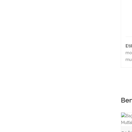
Eti
mod
mut
Ben