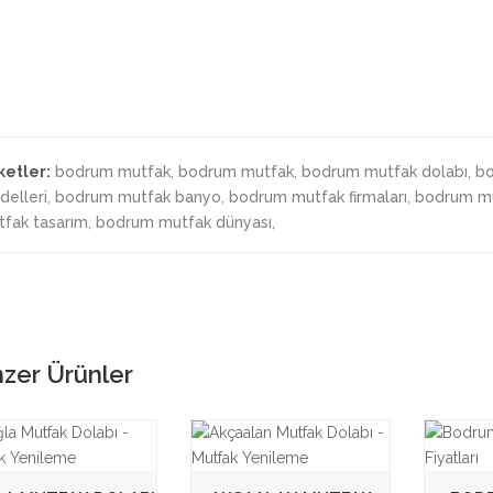
ketler:
bodrum mutfak
,
bodrum mutfak
,
bodrum mutfak dolabı
,
bo
elleri
,
bodrum mutfak banyo
,
bodrum mutfak firmaları
,
bodrum mu
fak tasarım
,
bodrum mutfak dünyası
,
zer Ürünler