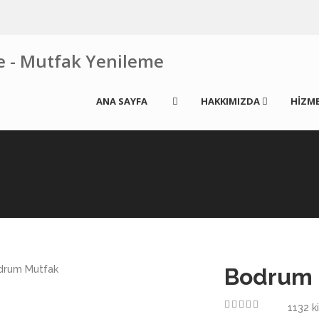
ANA SAYFA
HAKKIMIZDA
HİZME
Bodrum 
1132
ki