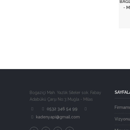
BAĞ
- 
SAYFAL
Boğaziçi Mah. Yazlık Siteler sok. Fabay
Adabükü Çarşı No:3 Muğla - Milas
Firmamı
0532 346 54 99
kadenyapi@gmail.com
Vizyon