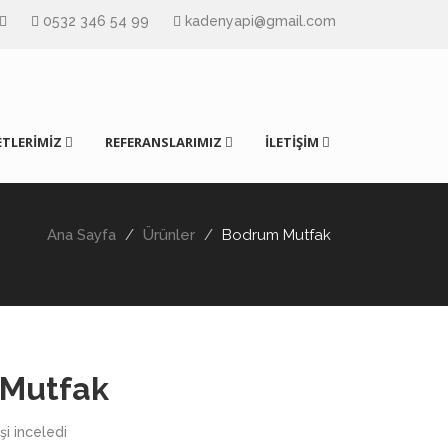
0532 346 54 99
kadenyapi@gmail.com
TLERİMİZ
REFERANSLARIMIZ
İLETİŞİM
Ana Sayfa
Ürünler
Bodrum Mutfak
Mutfak
şi inceledi