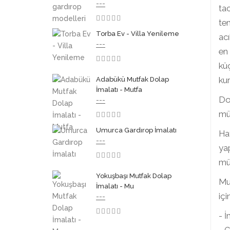
---
tac
tem
3.50
Torba Ev - Villa Yenileme
ac
---
en 
küç
3.50
kur
Adabükü Mutfak Dolap
İmalatı - Mutfa
Dol
---
mük
3.50
Umurca Gardırop İmalatı
Hay
---
yap
müh
3.50
Yokuşbaşı Mutfak Dolap
Mut
İmalatı - Mu
iç
---
- 
3.50