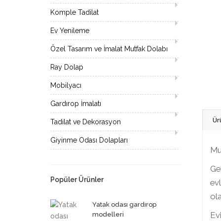
Komple Tadilat
Ev Yenileme
Özel Tasarım ve İmalat Mutfak Dolabı
Ray Dolap
Mobilyacı
Gardırop İmalatı
Ür
Tadilat ve Dekorasyon
Giyinme Odası Dolapları
Mu
Gel
Popüler Ürünler
ev
ola
Yatak odası gardırop
Evi
modelleri