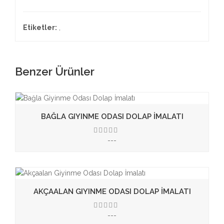
Etiketler:
,
Benzer Ürünler
BAĞLA GIYINME ODASI DOLAP İMALATI
---
3.50
AKÇAALAN GIYINME ODASI DOLAP İMALATI
---
3.50