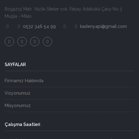
Boğaziçi Mah. Yazlık Siteler sok. Fabay Adabükü Çarşı No:3
Muğla - Milas
0532 346 54 99
kadenyapi@gmail.com
SAYFALAR
Firmamız Hakkında
Vizyonumuz
Misyonumuz
Çalışma Saatleri