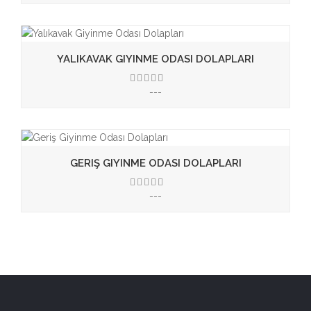
YALIKAVAK GIYINME ODASI DOLAPLARI
---
3.50
GERIŞ GIYINME ODASI DOLAPLARI
---
3.50