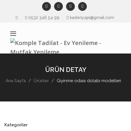
0532 346 54 99
kadenyapi@gmail.com
ÜRÜN DETAY
Ana Sayfa
Ürünler
Giyinme odası dolabı modelleri
Kategoriler