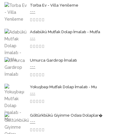
Torba Ev - Villa Yenileme
---
3.50
Adabükü Mutfak Dolap İmalatı - Mutfa
---
3.50
Umurca Gardırop İmalatı
---
3.50
Yokuşbaşı Mutfak Dolap İmalatı - Mu
---
3.50
Göltürkbükü Giyinme Odası Dolaplar�
---