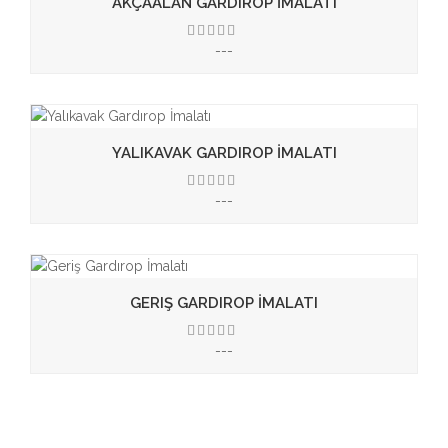
AKÇAALAN GARDIROP İMALATI
---
3.50
YALIKAVAK GARDIROP İMALATI
---
3.50
GERIŞ GARDIROP İMALATI
---
3.50