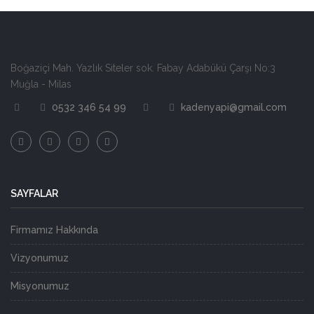
Boğaziçi Mah. Yazlık Siteler sok. Fabay Adabükü Çarşı No:3
Muğla - Milas
0532 346 54 99
kadenyapi@gmail.com
SAYFALAR
Firmamız Hakkında
Vizyonumuz
Misyonumuz