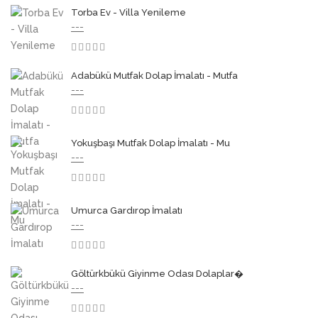
Torba Ev - Villa Yenileme
---
3.50
Adabükü Mutfak Dolap İmalatı - Mutfa
---
3.50
Yokuşbaşı Mutfak Dolap İmalatı - Mu
---
3.50
Umurca Gardırop İmalatı
---
3.50
Göltürkbükü Giyinme Odası Dolaplar�
---