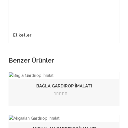
Etiketler:
,
Benzer Ürünler
BAĞLA GARDIROP İMALATI
---
3.50