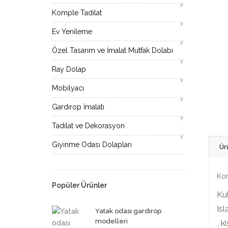
Komple Tadilat
Ev Yenileme
Özel Tasarım ve İmalat Mutfak Dolabı
Ray Dolap
Mobilyacı
Gardırop İmalatı
Tadilat ve Dekorasyon
Giyinme Odası Dolapları
Ür
Kom
Popüler Ürünler
Kul
Isl
Yatak odası gardırop
modelleri
, k