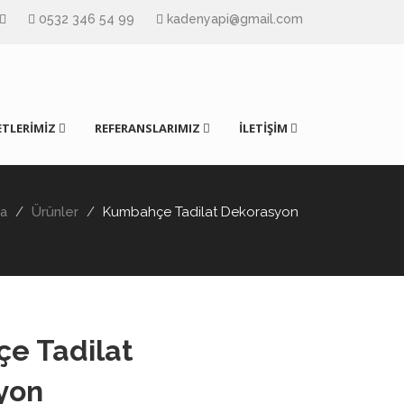
0532 346 54 99
kadenyapi@gmail.com
TLERİMİZ
REFERANSLARIMIZ
İLETİŞİM
fa
Ürünler
Kumbahçe Tadilat Dekorasyon
e Tadilat
yon