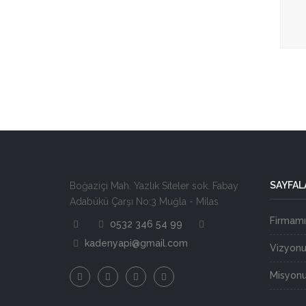
SAYFAL
Boğaziçi Mah. Yazlık Siteler sok. Fabay
Adabükü Çarşı No:3 Muğla - Milas
Firmamı
0532 346 54 99
kadenyapi@gmail.com
Vizyon
Misyon