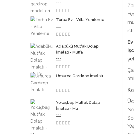
---
Zam
Yen
3.50
Torba Ev - Villa Yenileme
mut
---
ist
3.50
Ev
Adabükü Mutfak Dolap
iş
İmalatı - Mutfa
şe
---
Çal
3.50
Umurca Gardırop İmalatı
atı
---
Ka
3.50
Ücr
Yokuşbaşı Mutfak Dolap
İmalatı - Mu
Net
---
Söz
Yap
3.50