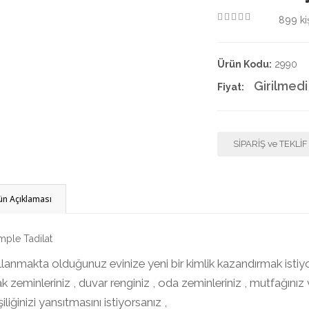
899
ki
4.50
Ürün Kodu:
2990
Girilmedi
Fiyat:
SİPARİŞ ve TEKLİ
ün Açıklaması
ple Tadilat
lanmakta olduğunuz evinize yeni bir kimlik kazandırmak istiyo
ak zeminleriniz , duvar renginiz , oda zeminleriniz , mutfağı
işiliğinizi yansıtmasını istiyorsanız ,