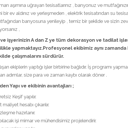
an aşımına uğrayan tesisatlarınız , banyonuz ve mutfağınızın 
i bir ev aldınız ve yerleşmeden , elektrik tesisatından su tesis
fağından banyosuna yenileyip , temiz bir şekilde ve sizin zev
iyorsanız ,
 ve işyerinizin A dan Z ye tüm dekorasyon ve tadilat işle
cilikle yapmaktayız.Profesyonel ekibimiz aynı zamanda
kilde çalışmalarını sürdürür.
ışan ekiplerin yaptığı işler birbirine bağlıdır. İş programı ya
lan adımlar, size para ve zaman kaybı olarak döner .
den Yapı ve ekibinin avantajları ;
etsiz Keşif yapılır.
 maliyet hesabı çıkarılır.
leşme hazırlanır.
ılacak işi mimar ve mühendisimiz projelendirir.