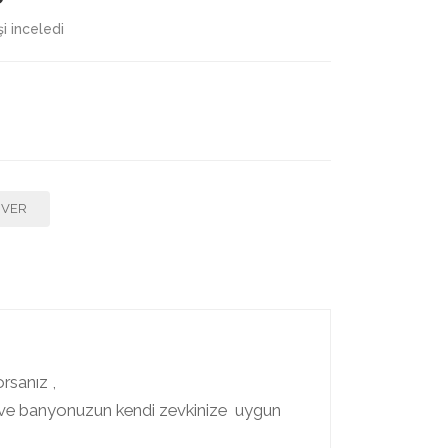
şi inceledi
F VER
rsanız ,
nız ve banyonuzun kendi zevkinize uygun