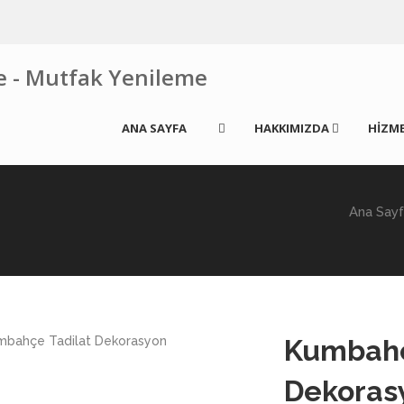
ANA SAYFA
HAKKIMIZDA
HİZME
Ana Say
Kumbahç
Dekoras