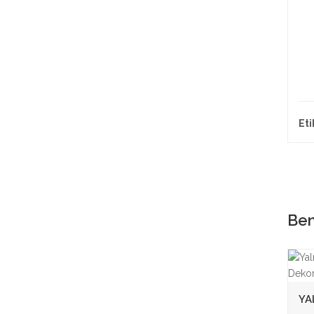
Eti
Ben
YA