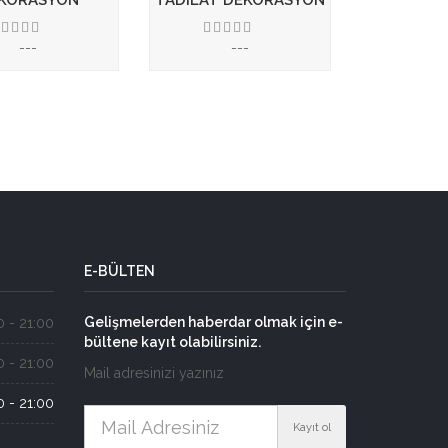
KORASYON
TADILAT DEKORASYON
---
---
3.50
3.50
E-BÜLTEN
Gelişmelerden haberdar olmak için e-
 - 21:00
bültene kayıt olabilirsiniz.
 - 21:00
Mail adresinizi yazınız
 - 21:00
Kayıt ol