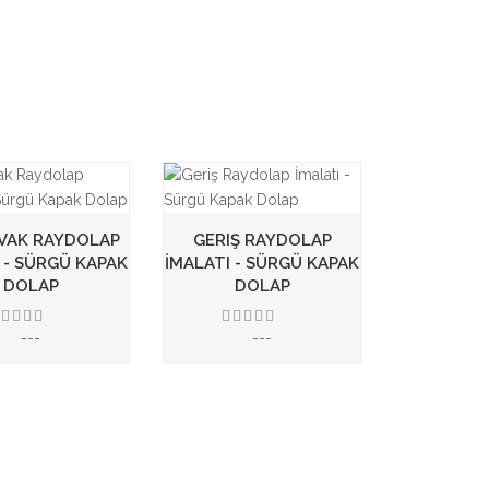
AVAK RAYDOLAP
GERIŞ RAYDOLAP
 - SÜRGÜ KAPAK
İMALATI - SÜRGÜ KAPAK
DOLAP
DOLAP
---
---
3.50
3.50