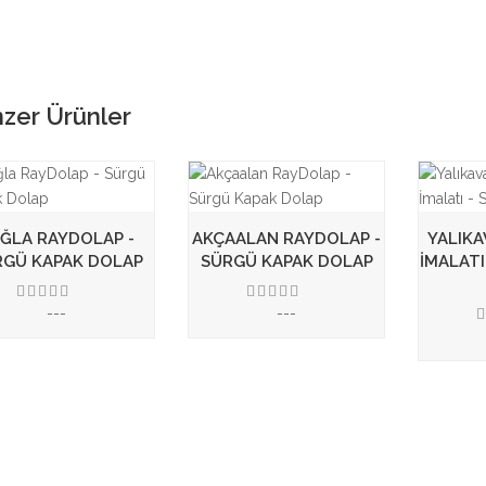
zer Ürünler
ĞLA RAYDOLAP -
AKÇAALAN RAYDOLAP -
YALIK
RGÜ KAPAK DOLAP
SÜRGÜ KAPAK DOLAP
İMALATI
---
---
3.50
3.50