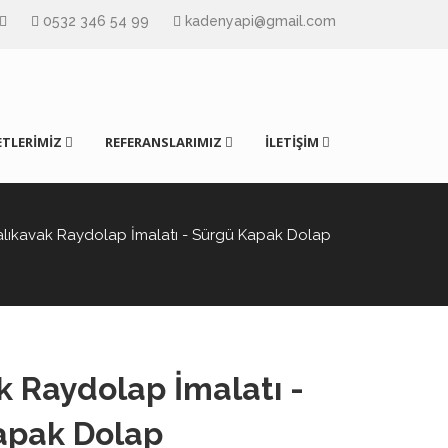
0532 346 54 99
kadenyapi@gmail.com
TLERİMİZ
REFERANSLARIMIZ
İLETİŞİM
alıkavak Raydolap İmalatı - Sürgü Kapak Dolap
k Raydolap İmalatı -
apak Dolap