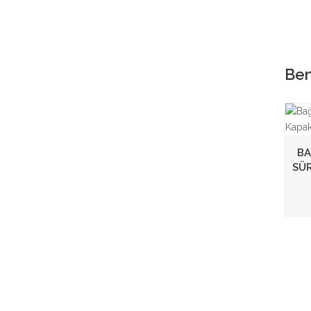
Ben
BA
SÜ