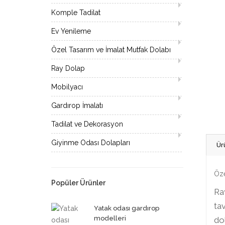
Komple Tadilat
Ev Yenileme
Özel Tasarım ve İmalat Mutfak Dolabı
Ray Dolap
Mobilyacı
Gardırop İmalatı
Tadilat ve Dekorasyon
Giyinme Odası Dolapları
Ür
Öze
Popüler Ürünler
Ray
tav
Yatak odası gardırop
modelleri
dol