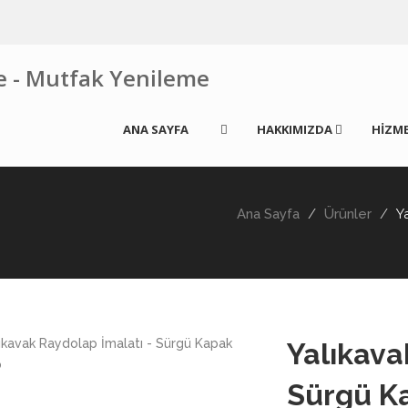
ANA SAYFA
HAKKIMIZDA
HİZME
Ana Sayfa
Ürünler
Y
Yalıkava
Sürgü K