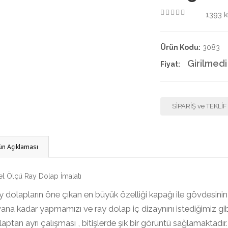
1393
k
4.50
Ürün Kodu:
3083
Girilmedi
Fiyat:
SİPARİŞ ve TEKLİ
ün Açıklaması
l Ölçü Ray Dolap İmalatı
 dolapların öne çıkan en büyük özelliği kapağı ile gövdesinin
ana kadar yapmamızı ve ray dolap iç dizaynını istediğimiz gi
aptan ayrı çalışması , bitişlerde şık bir görüntü sağlamaktadır.