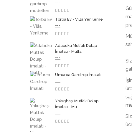
---
Gü
mak
3.50
Torba Ev - Villa Yenileme
pra
---
Müş
3.50
sah
Adabükü Mutfak Dolap
İmalatı - Mutfa
---
Siz
çal
3.50
Umurca Gardırop İmalatı
İşi
---
üre
3.50
sağ
Yokuşbaşı Mutfak Dolap
mem
İmalatı - Mu
---
Siz
ücr
3.50