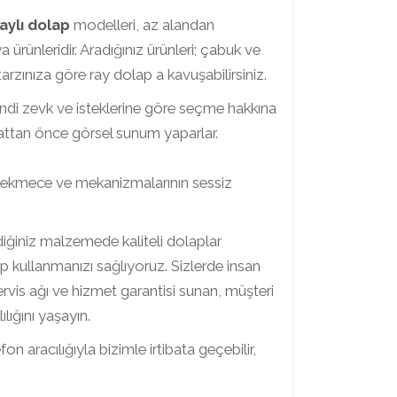
aylı dolap
modelleri, az alandan
ünleridir. Aradığınız ürünleri; çabuk ve
 tarzınıza göre ray dolap a kavuşabilirsiniz.
 kendi zevk ve isteklerine göre seçme hakkına
alattan önce görsel sunum yaparlar.
 , çekmece ve mekanizmalarının sessiz
ediğiniz malzemede kaliteli dolaplar
rıp kullanmanızı sağlıyoruz. Sizlerde insan
rvis ağı ve hizmet garantisi sunan, müşteri
lığını yaşayın.
on aracılığıyla bizimle irtibata geçebilir,