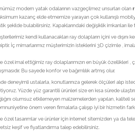
nümüz modern yatak odalarının vazgeçilmez unsurları olan
r
simum kazanç elde etmemize yarayan çok kullanışlı mobilya ür
tik şekilde bulabilirsiniz. Kapaklarındaki değişiklik imkanları ile
terilerimiz kendi kullanacakları ray dolapların içini ve dışını
iptir. İç mimarlarımız müşterimizin isteklerini 3D çizimle , im
e özel imal ettiğimiz ray dolaplarımızın en büyük özellikleri
ışmasıdır. Bu sayede konfor ve bağımlılık artmış olur.
nde deneyimli ustalarla, konutlarınıza gelerek ölçüleri alıp ist
tiyoruz. Yüzde yüz garantili ürünleri size en kısa sürede ulaştı
lığını olumsuz etkilemeyen malzemelerden yapılan, kaliteli se
nuniyetine önem veren firmalarla çalışıp iyi bir hizmetin farklı
e özel tasarımlar ve ürünler için internet sitemizden ya da telef
etsiz keşif ve fiyatlandırma talep edebilirsiniz.