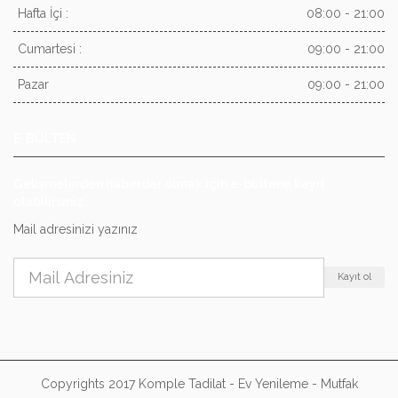
Hafta İçi :
08:00 - 21:00
Cumartesi :
09:00 - 21:00
Pazar
09:00 - 21:00
E-BÜLTEN
Gelişmelerden haberdar olmak için e-bültene kayıt
olabilirsiniz.
Mail adresinizi yazınız
Kayıt ol
Copyrights 2017 Komple Tadilat - Ev Yenileme - Mutfak