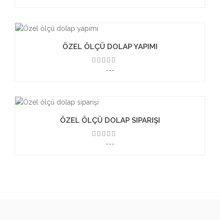
ÖZEL ÖLÇÜ DOLAP YAPIMI
---
3.50
ÖZEL ÖLÇÜ DOLAP SIPARIŞI
---
3.50