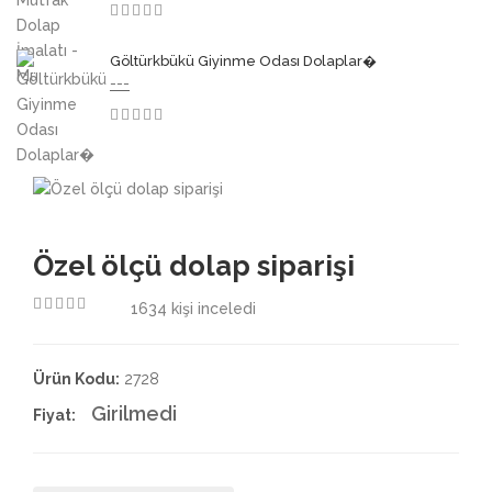
3.50
Göltürkbükü Giyinme Odası Dolaplar�
---
3.50
Özel ölçü dolap siparişi
1634
kişi inceledi
4.50
Ürün Kodu:
2728
Girilmedi
Fiyat: