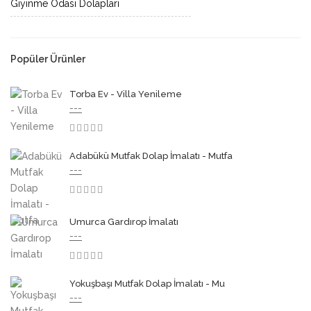
Giyinme Odası Dolapları
Popüler Ürünler
Torba Ev - Villa Yenileme
---
3.50
Adabükü Mutfak Dolap İmalatı - Mutfa
---
3.50
Umurca Gardırop İmalatı
---
3.50
Yokuşbaşı Mutfak Dolap İmalatı - Mu
---