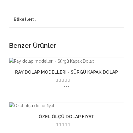
Etiketler:
,
Benzer Ürünler
RAY DOLAP MODELLERI - SÜRGÜ KAPAK DOLAP
---
3.50
ÖZEL ÖLÇÜ DOLAP FIYAT
---
3.50