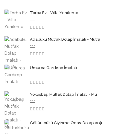
Torba Ev - Villa Yenileme
---
3.50
Adabükü Mutfak Dolap İmalatı - Mutfa
---
3.50
Umurca Gardırop İmalatı
---
3.50
Yokuşbaşı Mutfak Dolap İmalatı - Mu
---
3.50
Göltürkbükü Giyinme Odası Dolaplar�
---