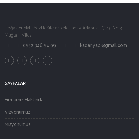
Boğaziçi Mah. Yazlık Siteler sok. Fabay Adabükü Çarşı No:3
Muğla - Milas
0532 346 54 99
kadenyapi@gmail.com
SAYFALAR
Firmamız Hakkında
Vizyonumuz
Misyonumuz