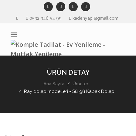
0532 346 54 99
kadenyapi@gmail.com
ÜRÜN DETAY
Ana Sayfa
Ürünler
Ray dolap modelleri - Sürgü Kapak Dolap