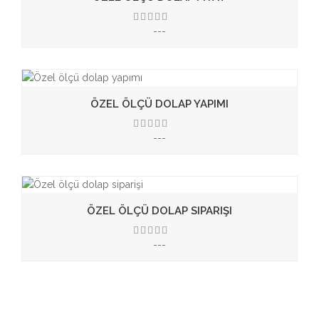
---
3.50
ÖZEL ÖLÇÜ DOLAP YAPIMI
---
3.50
ÖZEL ÖLÇÜ DOLAP SIPARIŞI
---
3.50