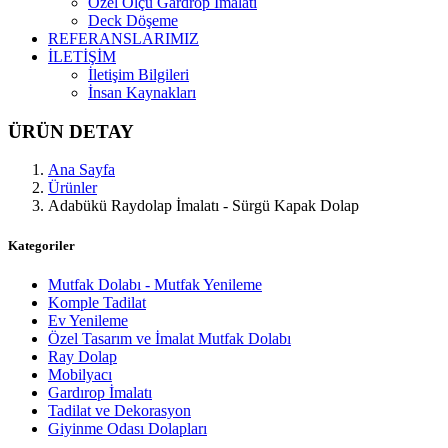
Özel Ölçü Gardrop İmalatı
Deck Döşeme
REFERANSLARIMIZ
İLETİŞİM
İletişim Bilgileri
İnsan Kaynakları
ÜRÜN DETAY
Ana Sayfa
Ürünler
Adabükü Raydolap İmalatı - Sürgü Kapak Dolap
Kategoriler
Mutfak Dolabı - Mutfak Yenileme
Komple Tadilat
Ev Yenileme
Özel Tasarım ve İmalat Mutfak Dolabı
Ray Dolap
Mobilyacı
Gardırop İmalatı
Tadilat ve Dekorasyon
Giyinme Odası Dolapları