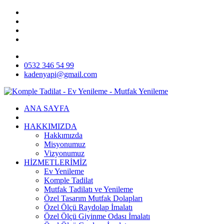
0532 346 54 99
kadenyapi@gmail.com
ANA SAYFA
HAKKIMIZDA
Hakkımızda
Misyonumuz
Vizyonumuz
HİZMETLERİMİZ
Ev Yenileme
Komple Tadilat
Mutfak Tadilatı ve Yenileme
Özel Tasarım Mutfak Dolapları
Özel Ölçü Raydolap İmalatı
Özel Ölçü Giyinme Odası İmalatı