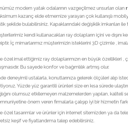
nümüz modern yatak odalarının vazgeçilmez unsurları olan
r
simum kazanç elde etmemize yarayan çok kullanışlı mobilya ür
tik şekilde bulabilirsiniz. Kapaklarındaki değişiklik imkanları ile
terilerimiz kendi kullanacakları ray dolapların içini ve dışını
iptir. İç mimarlarımız müşterimizin isteklerini 3D çizimle , im
e özel imal ettiğimiz ray dolaplarımızın en büyük özellikleri
ışmasıdır. Bu sayede konfor ve bağımlılık artmış olur.
nde deneyimli ustalarla, konutlarınıza gelerek ölçüleri alıp ist
tiyoruz. Yüzde yüz garantili ürünleri size en kısa sürede ulaştı
lığını olumsuz etkilemeyen malzemelerden yapılan, kaliteli se
nuniyetine önem veren firmalarla çalışıp iyi bir hizmetin farklı
e özel tasarımlar ve ürünler için internet sitemizden ya da telef
etsiz keşif ve fiyatlandırma talep edebilirsiniz.