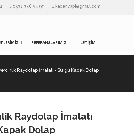
0532 346 54 99
kadenyapi@gmail.com
TLERİMİZ
REFERANSLARIMIZ
İLETİŞİM
ercinlik Raydolap İmalatı - Sürgü Kapak Dolap
lik Raydolap İmalatı
 Kapak Dolap