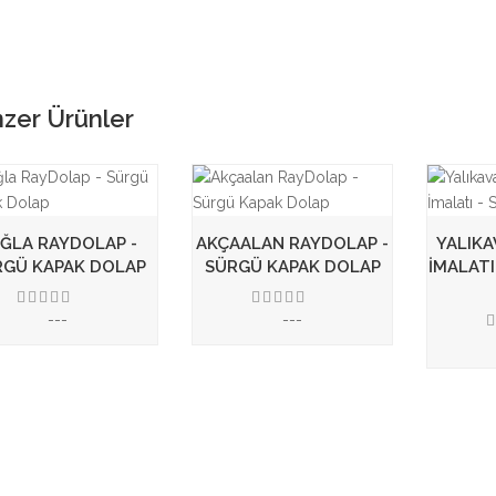
zer Ürünler
ĞLA RAYDOLAP -
AKÇAALAN RAYDOLAP -
YALIK
RGÜ KAPAK DOLAP
SÜRGÜ KAPAK DOLAP
İMALATI
---
---
3.50
3.50