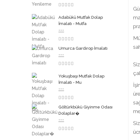
Gü
3.50
mak
Adabükü Mutfak Dolap
İmalatı - Mutfa
pra
---
Müş
3.50
sah
Umurca Gardırop İmalatı
---
Siz
3.50
çal
Yokuşbaşı Mutfak Dolap
İmalatı - Mu
İşi
---
üre
sağ
3.50
Göltürkbükü Giyinme Odası
mem
Dolaplar�
---
Siz
ücr
3.50