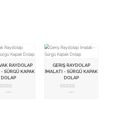
AVAK RAYDOLAP
GERIŞ RAYDOLAP
 - SÜRGÜ KAPAK
İMALATI - SÜRGÜ KAPAK
DOLAP
DOLAP
---
---
3.50
3.50