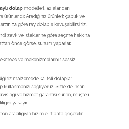
aylı dolap
modelleri, az alandan
ünleridir. Aradığınız ürünleri; çabuk ve
 tarzınıza göre ray dolap a kavuşabilirsiniz.
 kendi zevk ve isteklerine göre seçme hakkına
alattan önce görsel sunum yaparlar.
 , çekmece ve mekanizmalarının sessiz
ediğiniz malzemede kaliteli dolaplar
rıp kullanmanızı sağlıyoruz. Sizlerde insan
rvis ağı ve hizmet garantisi sunan, müşteri
lığını yaşayın.
on aracılığıyla bizimle irtibata geçebilir,