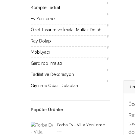
Komple Tadilat
Ev Yenileme
Özel Tasarım ve İmalat Mutfak Dolabı
Ray Dolap
Mobilyacı
Gardırop İmalatı
Tadilat ve Dekorasyon
Giyinme Odası Dolapları
Ür
Öze
Popüler Ürünler
Ray
tav
Torba Ev - Villa Yenileme
---
dol