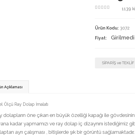
1139
ki
4.50
Ürün Kodu:
3072
Girilmedi
Fiyat:
SİPARİŞ ve TEKLİ
ün Açıklaması
l Ölçü Ray Dolap İmalatı
 dolapların öne çıkan en büyük özelliği kapağı ile gövdesinin
ana kadar yapmamızı ve ray dolap iç dizaynını istediğimiz gi
aptan ayrı çalışması , bitişlerde şık bir görüntü sağlamaktadır.