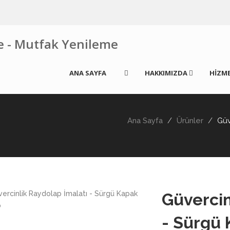
ANA SAYFA
HAKKIMIZDA
HİZME
Ana Sayfa
Ürünler
Güv
Güvercin
- Sürgü