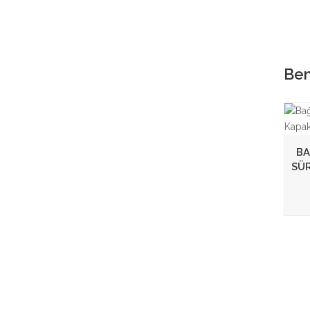
Ben
BA
SÜ