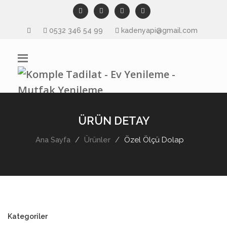
0532 346 54 99
kadenyapi@gmail.com
ÜRÜN DETAY
Ana Sayfa
Ürünler
Özel Ölçü Dolap
Kategoriler