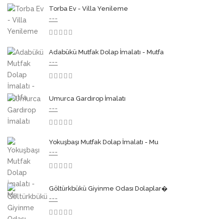
Torba Ev - Villa Yenileme
---
3.50
Adabükü Mutfak Dolap İmalatı - Mutfa
---
3.50
Umurca Gardırop İmalatı
---
3.50
Yokuşbaşı Mutfak Dolap İmalatı - Mu
---
3.50
Göltürkbükü Giyinme Odası Dolaplar�
---