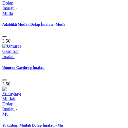
Adabükü Mutfak Dolap İmalatı - Mutfa
---
3.50
Umurca Gardırop İmalatı
---
3.50
Yokuşbaşı Mutfak Dolap İmalatı - Mu