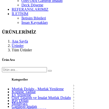
Özel Ölçü Gardrop İmalatı
Deck Döşeme
REFERANSLARIMIZ
İLETİŞİM
İletişim Bilgileri
İnsan Kaynakları
ÜRÜNLERİMİZ
Ana Sayfa
Ürünler
Tüm Ürünler
Ürün Ara
Kategoriler
Mutfak Dolabı - Mutfak Yenileme
Komple Tadilat
Ev Yenileme
Özel Tasarım ve İmalat Mutfak Dolabı
Ray Dolap
Mobilyacı
Gardırop İmalatı