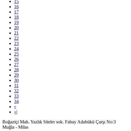
15
16
17
18
19
20
21
22
23
24
25
26
27
28
29
30
31
32
33
34
»
»
|
Boğaziçi Mah. Yazlık Siteler sok. Fabay Adabükü Çarşı No:3
Muğla - Milas