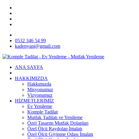
0532 346 54 99
kadenyapi@gmail.com
ANA SAYFA
HAKKIMIZDA
Hakkımızda
Misyonumuz
Vizyonumuz
HİZMETLERİMİZ
Ev Yenileme
Komple Tadilat
Mutfak Tadilatı ve Yenileme
Özel Tasarım Mutfak Dolapları
Özel Ölçü Raydolap İmalatı
Özel Ölçü Giyinme Odası İmalatı