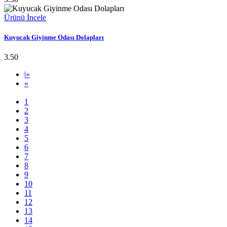
Ürünü İncele
Kuyucak Giyinme Odası Dolapları
3.50
|
«
«
1
2
3
4
5
6
7
8
9
10
11
12
13
14