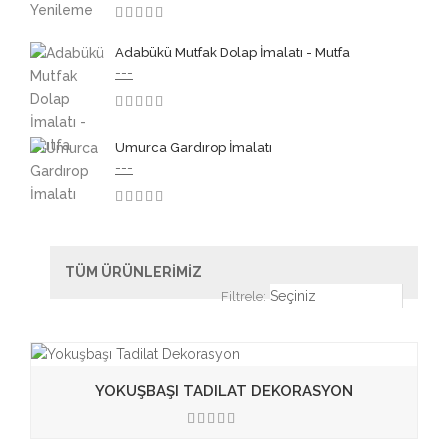
3.50
Adabükü Mutfak Dolap İmalatı - Mutfa
---
3.50
Umurca Gardırop İmalatı
---
3.50
TÜM ÜRÜNLERİMİZ
Filtrele:
YOKUŞBAŞI TADILAT DEKORASYON
3.50