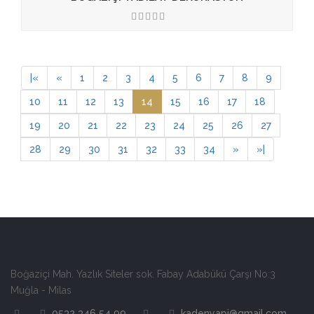
3.50
|
«
«
1
2
3
4
5
6
7
8
9
10
11
12
13
14
15
16
17
18
19
20
21
22
23
24
25
26
27
28
29
30
31
32
33
34
»
»
|
Boğaziçi Mah. Yazlık Siteler sok. Fabay Adabükü Çarşı No:3
Muğla - Milas
0532 346 54 99
kadenyapi@gmail.com