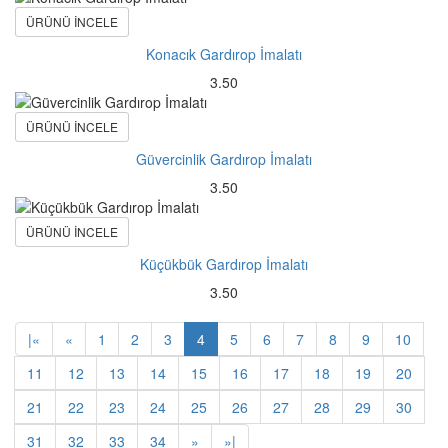
ÜRÜNÜ İNCELE
Konacık Gardırop İmalatı
3.50
ÜRÜNÜ İNCELE
Güvercinlik Gardırop İmalatı
3.50
ÜRÜNÜ İNCELE
Küçükbük Gardırop İmalatı
3.50
|
«
«
1
2
3
4
5
6
7
8
9
10
11
12
13
14
15
16
17
18
19
20
21
22
23
24
25
26
27
28
29
30
31
32
33
34
»
»
|