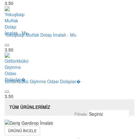
3.50
Yokuşbaşı Mutfak Dolap İmalatı - Mu
---
3.50
Göltürkbükü Giyinme Odası Dolaplar�
---
3.50
TÜM ÜRÜNLERİMİZ
Filtrele:
ÜRÜNÜ İNCELE