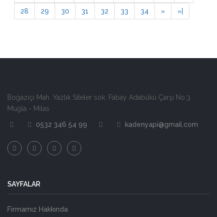
28
29
30
31
32
33
34
»
»
|
Boğaziçi Mah. Yazlık Siteler sok. Fabay Adabükü Çarşı No:3
Muğla - Milas
0532 346 54 99
kadenyapi@gmail.com
SAYFALAR
Firmamız Hakkında