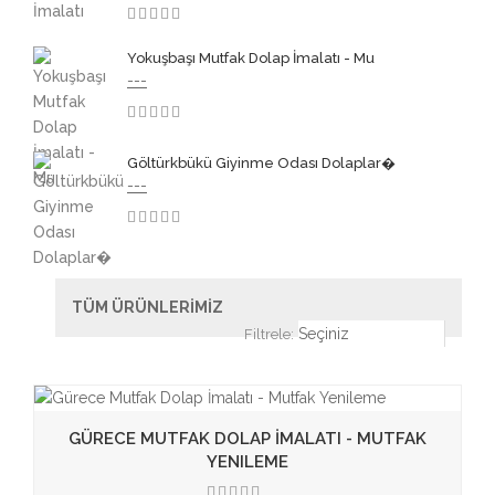
3.50
Yokuşbaşı Mutfak Dolap İmalatı - Mu
---
3.50
Göltürkbükü Giyinme Odası Dolaplar�
---
3.50
TÜM ÜRÜNLERİMİZ
Filtrele:
GÜRECE MUTFAK DOLAP İMALATI - MUTFAK
YENILEME