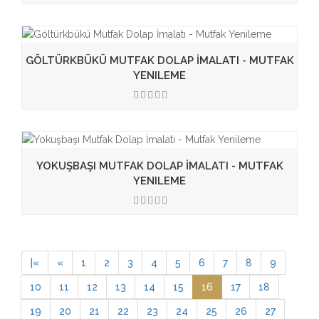
3.50
GÖLTÜRKBÜKÜ MUTFAK DOLAP İMALATI - MUTFAK
YENILEME
3.50
YOKUŞBAŞI MUTFAK DOLAP İMALATI - MUTFAK
YENILEME
3.50
|
«
«
1
2
3
4
5
6
7
8
9
10
11
12
13
14
15
16
17
18
19
20
21
22
23
24
25
26
27