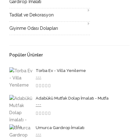
Gardırop İmalatı
Tadilat ve Dekorasyon
Giyinme Odası Dolapları
Popüler Ürünler
Torba Ev - Villa Yenileme
---
3.50
Adabükü Mutfak Dolap İmalatı - Mutfa
---
3.50
Umurca Gardırop İmalatı
---