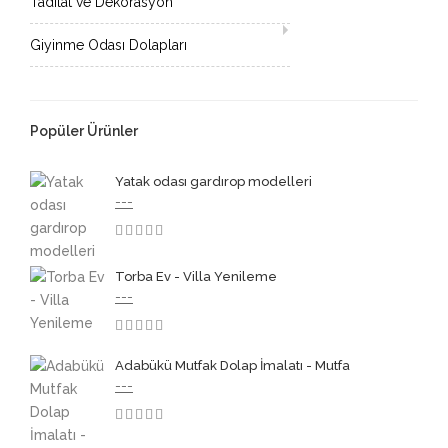
Tadilat ve Dekorasyon
Giyinme Odası Dolapları
Popüler Ürünler
Yatak odası gardırop modelleri
---
3.50
Torba Ev - Villa Yenileme
---
3.50
Adabükü Mutfak Dolap İmalatı - Mutfa
---
3.50