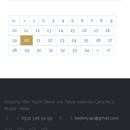
3.50
|
«
«
1
2
3
4
5
6
7
8
9
10
11
12
13
14
15
16
17
18
19
20
21
22
23
24
25
26
27
28
29
30
31
32
33
34
»
»
|
Boğaziçi Mah. Yazlık Siteler sok. Fabay Adabükü Çarşı No:3
Muğla - Milas
0532 346 54 99
kadenyapi@gmail.com