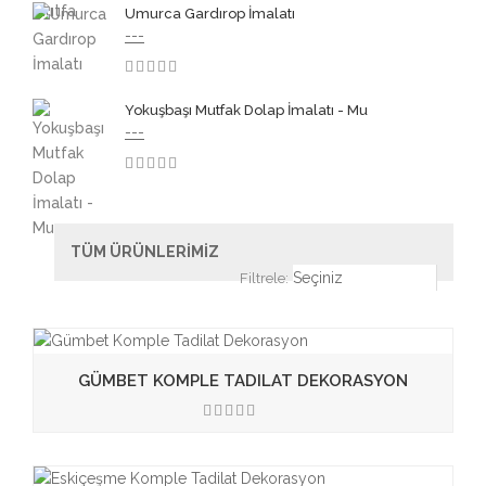
Umurca Gardırop İmalatı
---
3.50
Yokuşbaşı Mutfak Dolap İmalatı - Mu
---
3.50
TÜM ÜRÜNLERİMİZ
Filtrele:
GÜMBET KOMPLE TADILAT DEKORASYON
3.50