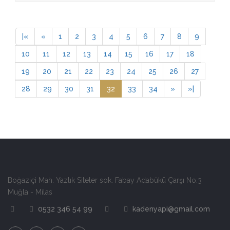
3.50
|
«
«
1
2
3
4
5
6
7
8
9
10
11
12
13
14
15
16
17
18
19
20
21
22
23
24
25
26
27
28
29
30
31
32
33
34
»
»
|
Boğaziçi Mah. Yazlık Siteler sok. Fabay Adabükü Çarşı No:3
Muğla - Milas
0532 346 54 99
kadenyapi@gmail.com