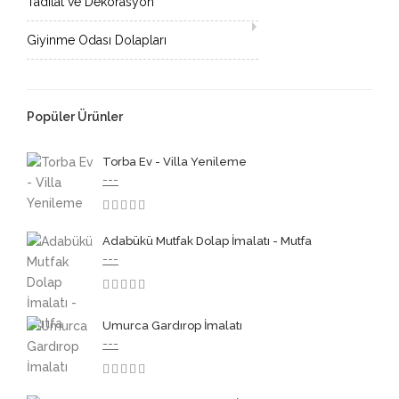
Tadilat ve Dekorasyon
Giyinme Odası Dolapları
Popüler Ürünler
Torba Ev - Villa Yenileme
---
3.50
Adabükü Mutfak Dolap İmalatı - Mutfa
---
3.50
Umurca Gardırop İmalatı
---
3.50