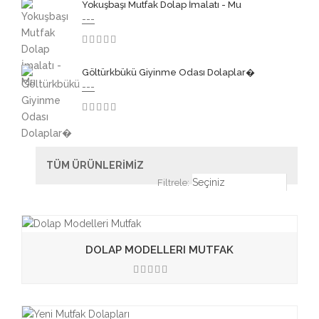
Yokuşbaşı Mutfak Dolap İmalatı - Mu
---
3.50
Göltürkbükü Giyinme Odası Dolaplar�
---
3.50
TÜM ÜRÜNLERİMİZ
Filtrele:
DOLAP MODELLERI MUTFAK
3.50