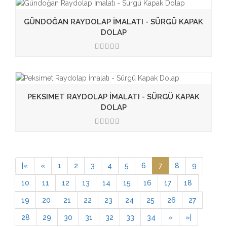
GÜNDOĞAN RAYDOLAP İMALATI - SÜRGÜ KAPAK
DOLAP
3.50
PEKSIMET RAYDOLAP İMALATI - SÜRGÜ KAPAK
DOLAP
3.50
|
«
«
1
2
3
4
5
6
7
8
9
10
11
12
13
14
15
16
17
18
19
20
21
22
23
24
25
26
27
28
29
30
31
32
33
34
»
»
|