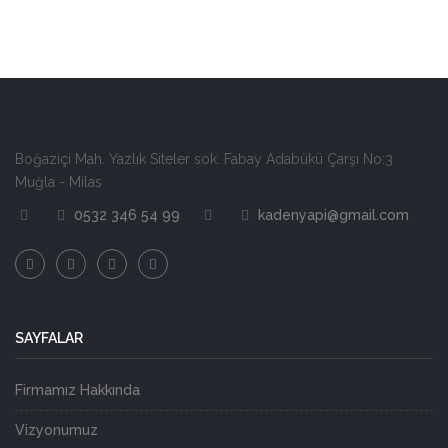
Boğaziçi Mah. Yazlık Siteler sok. Fabay Adabükü Çarşı No:3
Muğla - Milas
0532 346 54 99
kadenyapi@gmail.com
SAYFALAR
Firmamız Hakkında
Vizyonumuz