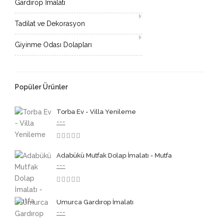
Gardırop İmalatı
Tadilat ve Dekorasyon
Giyinme Odası Dolapları
Popüler Ürünler
Torba Ev - Villa Yenileme
---
3.50
Adabükü Mutfak Dolap İmalatı - Mutfa
---
3.50
Umurca Gardırop İmalatı
---