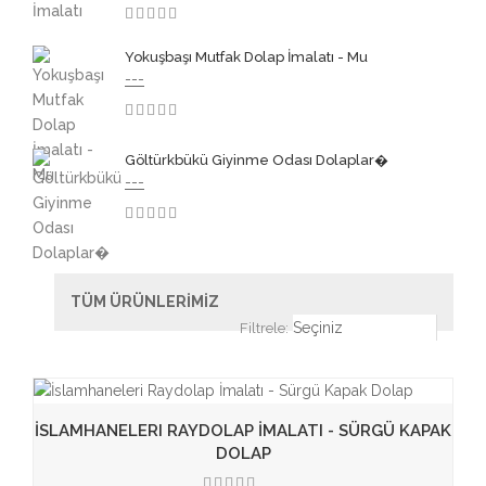
3.50
Yokuşbaşı Mutfak Dolap İmalatı - Mu
---
3.50
Göltürkbükü Giyinme Odası Dolaplar�
---
3.50
TÜM ÜRÜNLERİMİZ
Filtrele:
İSLAMHANELERI RAYDOLAP İMALATI - SÜRGÜ KAPAK
DOLAP